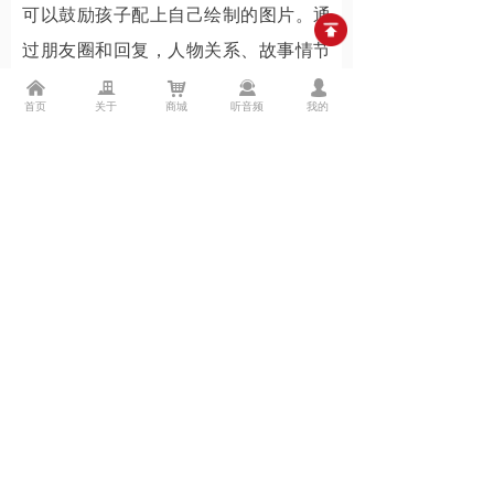
可以鼓励孩子配上自己绘制的图片。通
过朋友圈和回复，人物关系、故事情节
就立体地呈现出来了。
낀
끉
낙
끤
넙
首页
关于
商城
听音频
我的
05 猜猜是哪个故事
增进故事理解，孩子还不排斥！
适合人群：6岁以上（2人以上）