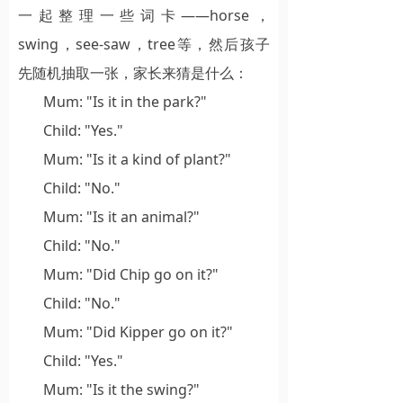
一起整理一些词卡——horse，
swing，see-saw，tree等，然后孩子
先随机抽取一张，家长来猜是什么：
Mum: "Is it in the park?"
Child: "Yes."
Mum: "Is it a kind of plant?"
Child: "No."
Mum: "Is it an animal?"
Child: "No."
Mum: "Did Chip go on it?"
Child: "No."
Mum: "Did Kipper go on it?"
Child: "Yes."
Mum: "Is it the swing?"