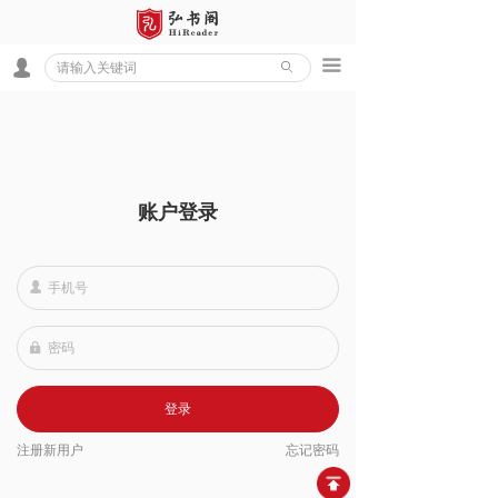
끀
넙
ꄙ
账户登录
넙
넱
登录
注册新用户
忘记密码