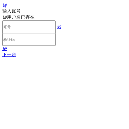
넳
输入账号
넅
用户名已存在
넰
넰
下一步