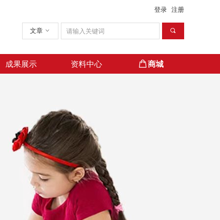
登录
注册
文章
ꀁ
끠
成果展示
资料中心
ꂆ
商城
商城
成果展示
资料中心
ꂆ
商城
商城