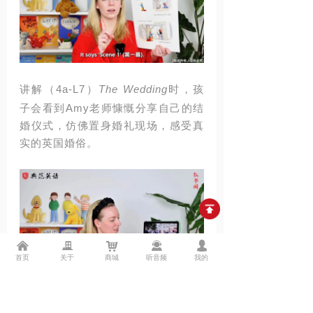
讲解（
4a-L7
）
The Wedding
时，孩
子会看到
Amy
老师慷慨分享自己的结
婚仪式，仿佛置身婚礼现场，感受真
实的英国婚俗。
낀
끉
낙
끤
넙
首页
关于
商城
听音频
我的
融合故事教学、拼读教学和启发式教