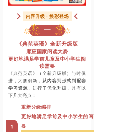
内容升级 · 焕彩登场
一
《典范英语》全新升级版
顺应国家阅读大势
更好地满足学前儿童及中小学生阅
读需要
《典范英语》（全新升级版）
与时俱
进，
大胆创新
，
从内容到形式
到配套
学习
资源
，
进行了
优化
升级，
具有
以
下
几大
亮点：
重新分级编排
更好地满足学前及中小学生的阅读需
要
1