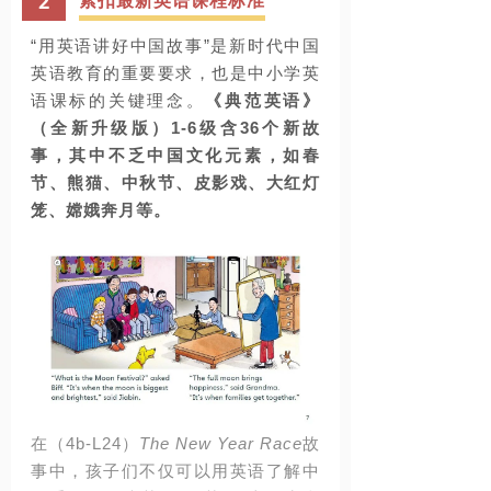
2
紧扣最新英语课程标准
“用英语讲好中国故事”是新时代中国
英语教育的重要要求，也是中小学英
语课标的关键理念。
《典范英语》
（全新升级版）
1-6
级含
36
个新故
事，其中不乏中国文化元素，如春
节、
熊猫、
中秋节、皮影戏、大红灯
笼、
嫦娥奔月等。
在（
4b-L24
）
The New Year Race
故
事中，孩子们不仅可以用英语了解中