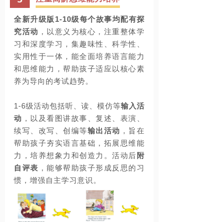
全新升级版
1-10
级
每个故事均配有探
究活动
，
以意义为核心，
注重整体学
习和深度学习
，集趣味性、科学性、
实用性于一体，能全面培养语言能力
和思维能力，帮助孩子适应以核心素
养为导向的考试趋势。
1-6
级活动包括听、读、模仿等
输入活
动
，以及看图讲故事、复述、表演、
续写、改写、创编等
输出活动
，旨在
帮助孩子夯实语言基础，拓展思维能
力，培养想象力和创造力。活动后
附
自评表
，能够帮助孩子形成反思的习
惯，增强自主学习意识。