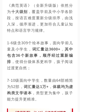
《典范英语》（全新升级版）依然
分
为
十大级别
，覆盖学前及中小学各阶
段，按语言难度重新分级排序，由浅
入深，循序渐进，
更加符合儿童认知
特点和语言学习规律
。
1-6
级含
309
个绘本故事，面向学前儿
童及小学生，
词汇量达
3600+
，
其中
包含
36
个新故事
，
顺序经过重新编
排
，使得分级体系更科学，孩子阅读
过渡更自然；
7-10
级面向中学生，
数量由
64
部精简
为
52
部
，
词汇量达
1
万
+
，
体裁均为虚
构类文学读本
，类型更为集中，孩子
能力提升更精准。