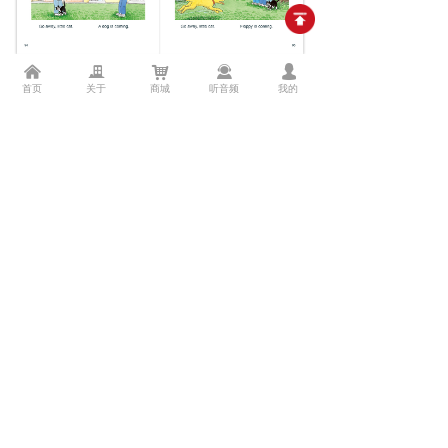
낀
끉
낙
끤
넙
首页
关于
商城
听音频
我的
京ICP备10044690号
京公网安备11010802034895号
出版物经营许可证新出发京批字第直0878号
统一社会信用代码：911101087886324911
谨防电信网络诈骗违法犯罪活动