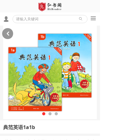
끀
넙
ꄙ
낒
典范英语1a1b