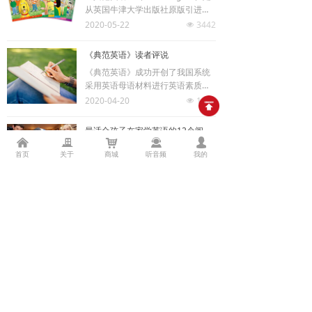
从英国牛津大学出版社原版引进的
一套闻名英国、享誉世界的英语母
2020-05-22
3442
넶
语学习材料。
《典范英语》读者评说
《典范英语》成功开创了我国系统
采用英语母语材料进行英语素质教
育的先河，自2008年问世以来，好
2020-04-20
1698
넶
评如潮，畅销不衰，深受广大英语
教师、学生和家长的喜爱，成为我
最适合孩子在家学英语的12个阅读游戏，请收藏！
国基础英语素质教育的标杆教材，
낀
끉
낙
끤
넙
寒假又又又延长了，还不能出门！
有力推动了我国基础英语素质教育
首页
关于
商城
听音频
我的
让孩子天天闷在家里，而家长却捧
的发展。现将部分评说刊发如下，
着手机爱搭不理吗？
2020-02-12
1711
希望能对广大读者有所裨益。
넶
上一页
1
/
8
下一页
京ICP备10044690号
京公网安备11010802034895号
出版物经营许可证新出发京批字第直0878号
统一社会信用代码：911101087886324911
谨防电信网络诈骗违法犯罪活动