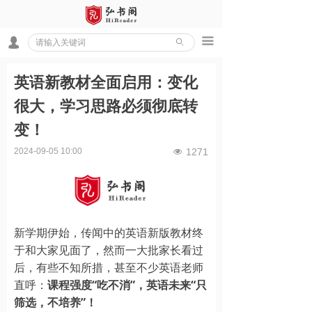
끀
넙
ꄙ
英语新教材全面启用：变化
很大，学习思路必须彻底转
变！
2024-09-05
10:00
1271
넶
新学期伊始，传闻中的英语新版教材终
于和大家见面了，然而一大批家长看过
后，有些不知所措，甚至不少英语老师
直呼：
课程强度“吃不消”，英语未来“只
筛选，不培养”！