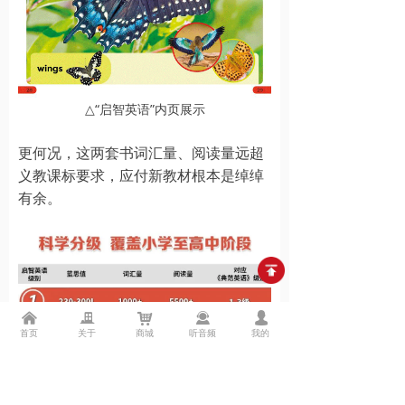
△
“启智英语”内页展示
更何况，这两套书词汇量、阅读量远超
义教课标要求，应付新教材根本是绰绰
有余。
낀
끉
낙
끤
넙
首页
关于
商城
听音频
我的