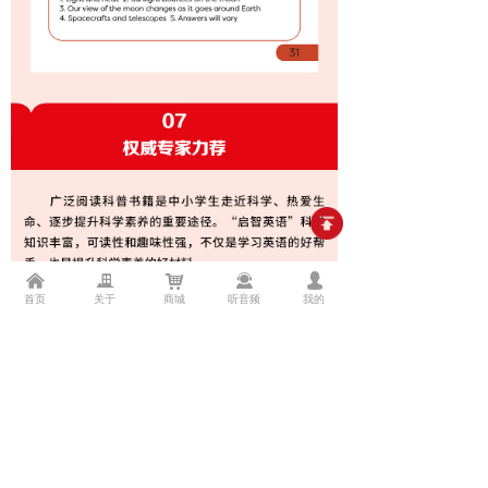
낀
끉
낙
끤
넙
首页
关于
商城
听音频
我的