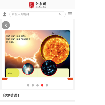
끀
넙
ꄙ
낒
启智英语1