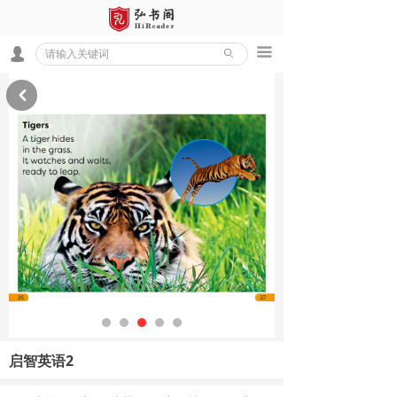
끀
넙
ꄙ
낒
启智英语2