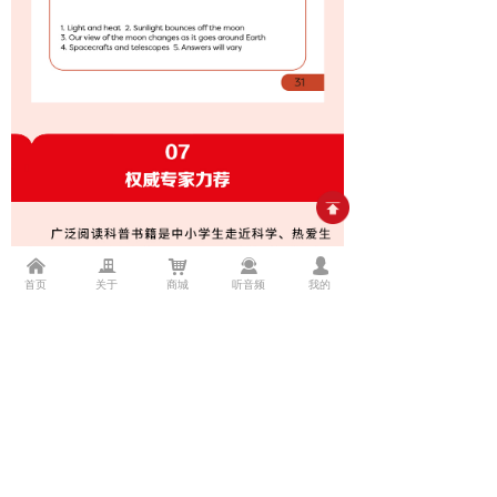
낀
끉
낙
끤
넙
首页
关于
商城
听音频
我的