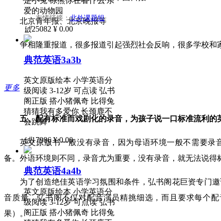
是小兔 棕熊你在看什么 亲
爱的动物园
友情链接：
北外课题组
北京青年报、北京晚报等
넶
25082
¥ 0.00
争相隆重报道，很多报道引起强烈社会反响，很多学校和
典范英语3a3b
英文原版绘本 小学英语分
更多
级阅读 3-12岁 可点读 弘书
阁正版 搭小猪佩奇 比得兔
猜猜我有多爱你 长颈鹿不
五、配有标准而戏剧化的录音，为孩子说一口标准流利的
会跳舞
넶
17986
¥ 0.00
英文原版书一般没有录音，因为母语环境一般不需要录
备。外语环境则不同，录音尤为重要，没有录音，就无法说得
典范英语4a4b
为了创造绝佳英语学习氛围和条件，弘书阁花巨资专门邀
英文原版绘本 小学英语分
音质量，弘书阁不仅对配音演员精挑细选，而且要求每个配
级阅读 3-12岁 可点读 弘书
阁正版 搭小猪佩奇 比得兔
果）。