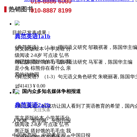
010-8886 6080
▍
热销图书
010-8887 8199
目前已发表成果：
典范英语1a1b
《典范英语》（1-3）谓词语义研究 邬颖祺著，陈国华主
英文原版绘本 小学英语 分
级阅读 2-8岁 可点读 弘书
阁正版 搭好饿的毛毛虫 我
《典范英语》（1-3）谓词语法研究 马军著，陈国华主编
关注微博
是小兔 棕熊你在看什么 亲
爱的动物园
《典范英语》（1-3）句元语义角色研究 朱晓丽著, 陈国华
넶
41413
¥ 0.00
四、国内众多知名媒体争相报道
典范英语2a2b
《典范英语》的成功让国人看到了英语教育的希望，国内
关注头条
英文原版绘本 小学英语分
人民网、新华网、光明日报
级阅读 2-8岁 可点读 弘书
阁正版 搭好饿的毛毛虫 我
中国教育报、中国青年报、中国日报