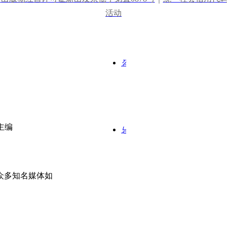
服务时间
活动
周一至周五 9:00-
18:00
낃
编
微信二维码
主编
녕
众多知名媒体如