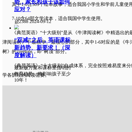
势，家长和孩子该如何
其中1-6含309个绘本故事，适合我国小学生和学前儿童使
应对？
7-10含64部文学读本，适合我国中学生使用。
넶
2388
2024-09-12
《典范英语》“十大级别”是从《牛津阅读树》中精选出的最
“双减”之后，英语课标
津阅读树》中最精华、最核心的部分，其中1-6对应的是《牛津阅
新趋势、新要求！（深
树》的Treetops，即“树顶”部分。
度解读）
《典范英语》“十大级别”自成体系，完全按照难易度来
最新版方案和课标里指明的
教育趋势，将影响孩子至少
学各阶段的阅读需要。
10年！
넶
1672
2022-07-12
高考英语变了！新题
型“读后续写”，我们该
对于原书中不合理的分级内容，《典范英语》则进行了重
如何应对？