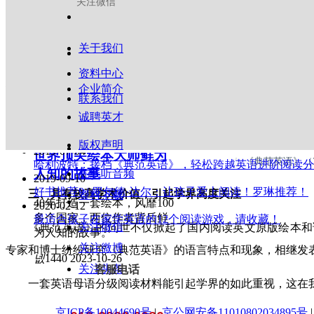
关注微信
如把《牛津阅读树》Decode & Develop系列Stage 2中
高考命题不仅是教育的检测
语》（3a），而没有放在（2a或2b）。
场，更是风向标。读后续写
题型的频繁出现，是全国新
更多
关于我们
高考改革的一个重要表现，
这样的编排符合儿童的认知特点、心理特点和学习规律，
▍
猜您喜欢
为我们指明了英语学科教学
资料中心
忽易忽难。
和学习的方向。
企业简介
2022-12-15
联系我们
典范英语1-6活动手册答案
넶
1512
2021-06-24
诚聘英才
2020-05-22
《典范英语》（1-6）前言
版权声明
2019-07-04
世界顶尖绘本大师鲜为
△
《典范英语》（3a-L
哈利波特：接档《典范英语》，轻松跨越英语进阶阅读分
人知的故事
在线听音频
2019-09-10
好书推荐9 | 罗尔德·达尔：让孩子爱上阅读！罗琳推荐！
三、具有较高学术价值，引起学界高度关注
资料下载
40年打造一套绘本，风靡100
2020-02-12
多个国家，两位作者背后鲜
最适合孩子在家学英语的12个阅读游戏，请收藏！
关注微信
《典范英语》的问世不仅掀起了国内阅读英文原版绘本和
为人知的故事。
关注微博
专家和博士纷纷研究《典范英语》的语言特点和现象，相继发
넶
1440
2023-10-26
关注头条
客服电话
一套英语母语分级阅读材料能引起学界的如此重视，这在
京ICP备10044690号
|
京公网安备11010802034895号
|