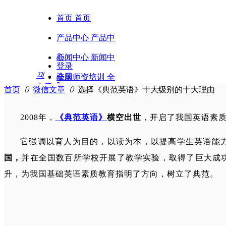
首页
首页
产品中心
产品中
心
新闻中心
新闻中
登录
끠
注册
心
全国师资培训
全
文章
ꀁ
首页
ꄲ
微信文章
ꄲ
选择《典范英语》十大级别的十大理由
国师资培训
精彩课堂
精彩课
文章
ꂆ
商城
ꂆ
商城
产品
堂
学习方法
学习方
2008年，
《典范英语》
横空出世
，开启了我国英语素
法
成果展示
成果展
它强调以育人为目的，以读为本，以提高学生英语能
示
资料中心
资料中
国，
并在全国数百所学校开展了教学实验，取得了巨大成
升，为我国基础英语素质教育指明了方向，树立了典范。
心
商城
商城
资料下载
在线听音频