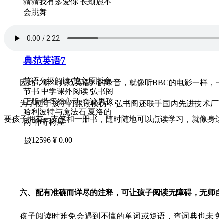
猜猜我有多爱你 长颈鹿不
会跳舞
넶
13958
¥ 0.00
典范英语7
英语分级阅读 英文原版章
因此，听《典范英语》的录音，就像听BBC的电影一样
节书 中学课外阅读 弘书阁
正版 搭怦然心动 奇迹男孩
为了便于孩子们跟读模仿，弘书阁还联手国内先进技术厂
哈利波特与魔法石 夏洛的
要孩子拥有一支笔和一册书，随时随地可以点读学习，就像身
网 神奇树屋
넶
12596
¥ 0.00
六、配有准确而详尽的注释，可让孩子阅读无障碍，无师
孩子阅读时难免会遇到不懂的单词或短语，查词典也未