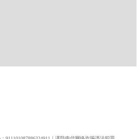
1101087886324911
｜
谨防电信网络诈骗违法犯罪