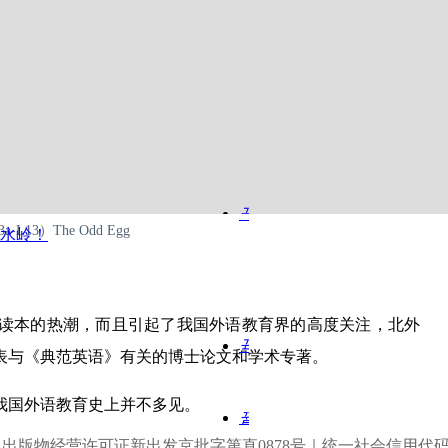
较难的11个故事（如The Odd Egg、Hiccups等）放在了《典范英
孩子读起来会感到更加自然顺畅，而不至于感到忽难忽易或
끅
13）The Odd Egg
水岭！
客服电话
010-8886 6080
读本的热潮，而且引起了我国外语教育界的高度关注，北外
뀩
表与《典范英语》有关的博士论文和学术专著。
QQ客服
我国外语教育史上并不多见。
뀥
出版物经营许可证新出发京批字第直0878号
｜
统一社会信用代码：91