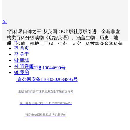
넸
在
线
낒
听
音
”百科界口碑之王”从英国DK出版社原版引进，全新非虚
频
构类百科分级读物《启智英语》。涵盖生物、历史、地
ꂆ
理、地质、机械、工程、生态、太空、科技等众多学科领
商
낀
首页
域。
城
끉
关于
낙
商城
끤
听音频
京ICP备10044690号
넙
我的
京公网安备11010802034895号
出版物经营许可证新出发京批字第直0878号
统一社会信用代码：911101087886324911
谨防电信网络诈骗违法犯罪活动