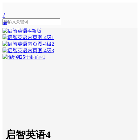
ꄙ
끀
ꁲ
넙
首
页
产
品
中
心
新
闻
中
心
全
国
师
资
启智英语4
培
训