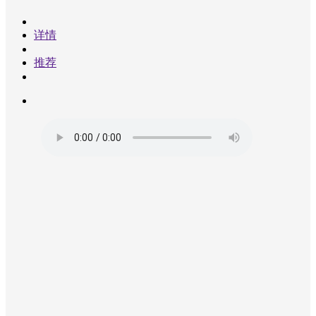
精
彩
详情
课
堂
推荐
学
习
方
法
成
果
展
示
资
料
中
心
넸
资
料
下
载