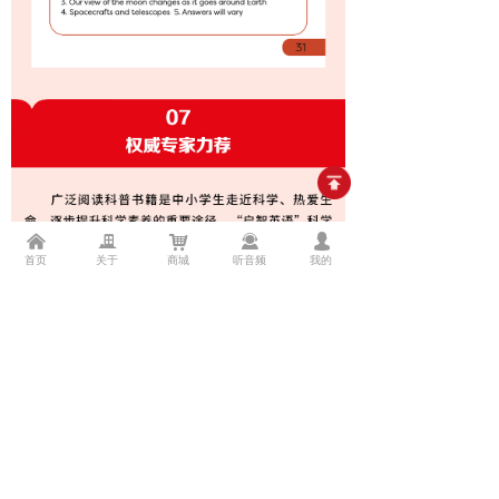
낀
끉
낙
끤
넙
首页
关于
商城
听音频
我的