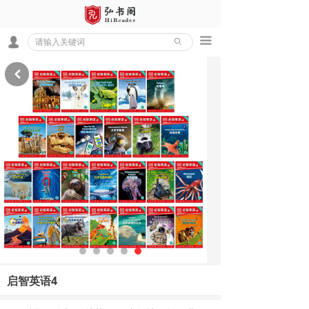
끀
넙
ꄙ
낒
启智英语4