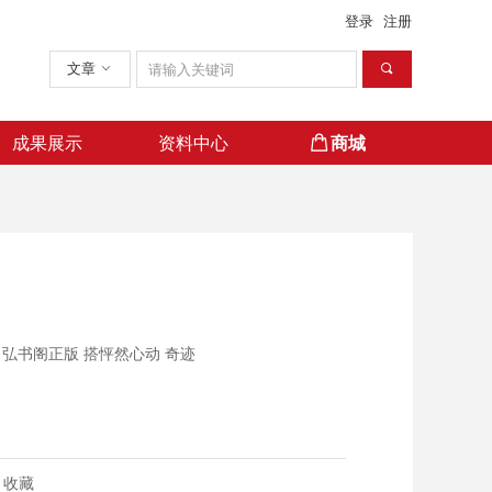
登录
注册
文章
ꀁ
끠
成果展示
资料中心
ꂆ
商城
商城
成果展示
资料中心
ꂆ
商城
商城
 弘书阁正版 搭怦然心动 奇迹
收藏