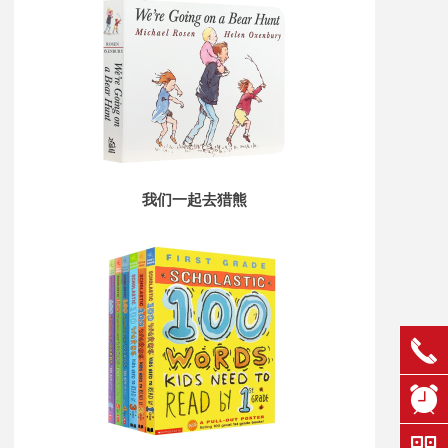
我们一起去猎熊
끅
뀥