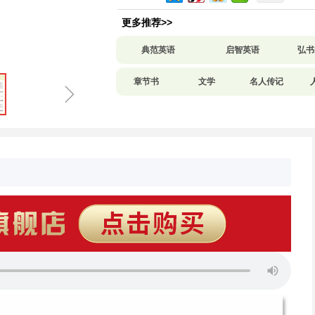
更多推荐>>
典范英语
启智英语
弘书
章节书
文学
名人传记
ꁇ