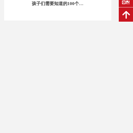
낃
孩子们需要知道的100个词
汇1-6级
녕