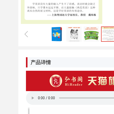
ꁆ
产品详情