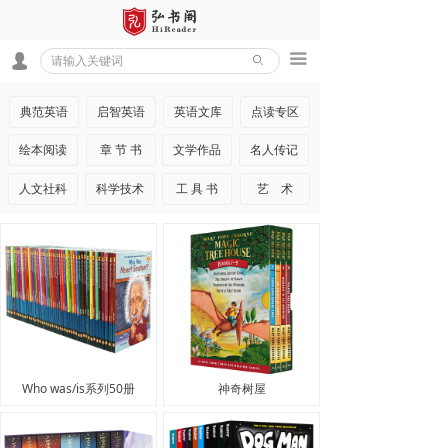
끀
넙
ꄙ
典范英语
启智英语
英语文库
点读专区
绘本阅读
章 节 书
文学作品
名人传记
人文社科
科学技术
工 具 书
艺 术
Who was/is系列50册
神奇树屋