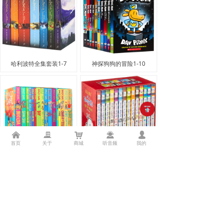
哈利波特全集套装1-7
神探狗狗的冒险1-10
낀
끉
낙
끤
넙
首页
关于
商城
听音频
我的
罗尔德达尔16册
小屁孩日记1-14
上一页
1
/
2
下一页